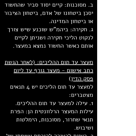
ב. מסוכנות: קיים יסוד סביר שהחשוד
יסכן ביטחונו של אדם, ביטחון הציבור
או ביטחון המדינה.
ג. חקירה: ביהמ"ש שוכנע שיש צורך
לנקוט הליכי חקירה ושניתן לקיים
אותם כאשר החשוד נמצא במעצר.
מעצר עד תום ההליכים: (לאחר הגשת
כתב אישום - מעצר גורף עד ליום
פסק הדין
)
למעצר עד תום הליכים יש 4 תנאים
מצטברים:
1. עילה למעצר עד תום ההליכים.
עילות המעצר הרלוונטית הן: הפרת
תנאי שחרור, מסוכנות, הימלטות
ושיבוש.
2. ראיות לכאורה להוכחת אשמתו של