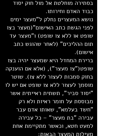
בסתירה מוחלטת אל מול חוק יסוד
כבוד האדם וחירותו.
נושא המעצרים נחלק ל"מעצר ימים
לפני הגשת כתב האישום"(מעצר בצו
שופט או ללא צו שופט) ו"מעצר עד
תום ההליכים" (לאחר שהוגש כתב
אישום).
ברירת המחדל היא שמעצר יהיה בצו
שופט("צו מעצר"), (אלא אם הוענקה
בחוק סמכות לעצור ללא צו). שוטר
מוסמך לעצור ללא צו שופט אם יש לו
"יסוד סביר", תשתית ראייתית אשר
מבוססת על חומר ראיות ולא רק
"חשד בעלמא", שאותו אדם עבר
עבירה "בת מעצר" – כל עבירה
למעט חטא, וכאשר מתקיימת אחת
מעילות המעצר הבאות: