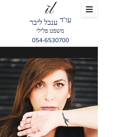
"עו
ד
ענבל ליבר
משפט פלילי
054-6530700